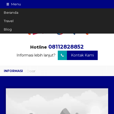
Menu
Beranda
Travel
Blog
08112828852
Hotline
Informasi lebih lanjut?
Kontak Kami
Travel Door to Door
Charter Drop Off
Sewa Hiace
Sewa Mobil Plus Driver
Wisata