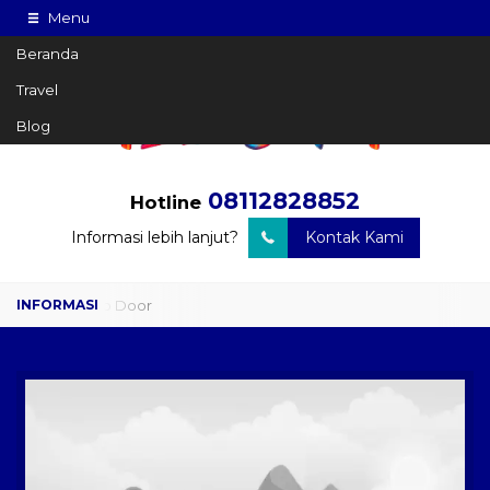
Menu
Beranda
Travel
Blog
08112828852
Hotline
Informasi lebih lanjut?
Kontak Kami
Travel Door to Door
Charter Drop Off
Sewa Hiace
Sewa Mobil Plus Driver
Wisata