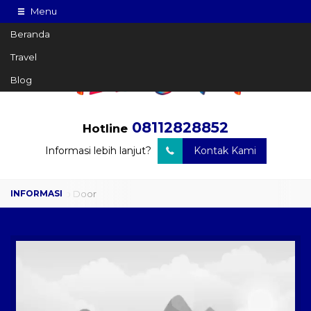
Menu
Beranda
Travel
Blog
08112828852
Hotline
Informasi lebih lanjut?
Kontak Kami
Travel Door to Door
Charter Drop Off
Sewa Hiace
Sewa Mobil Plus Driver
Wisata