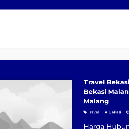
ace
Sewa Mobil Plus Driver
Wisata
Paket Kilat
Pengiriman 
Travel Bekas
Bekasi Malan
Malang
Travel
Bekasi
Harga Hubun