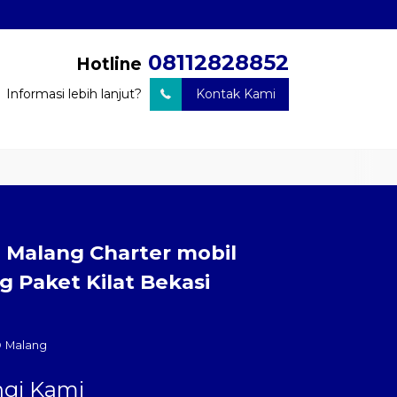
08112828852
Hotline
Informasi lebih lanjut?
Kontak Kami
Barang
Travel Door to Door
Charter Drop Off
Sewa Hiace
S
i Malang Charter mobil
g Paket Kilat Bekasi
Malang
gi Kami