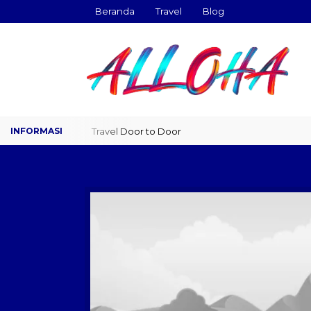
Beranda
Travel
Blog
Travel Door to Door
Charter Drop Off
Sewa Hi