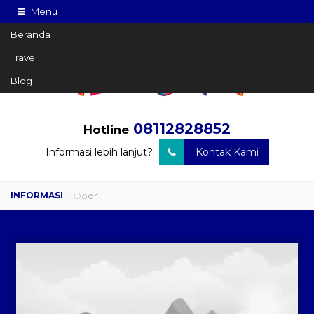
Menu
Beranda
Travel
Blog
08112828852
Hotline
Informasi lebih lanjut?
Kontak Kami
Travel Door to Door
Charter Drop Off
Sewa Hiace
Sewa Mobil Plus Driver
Wisata