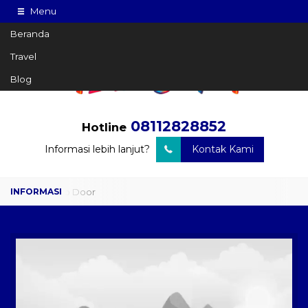
Menu
Beranda
Travel
Blog
08112828852
Hotline
Informasi lebih lanjut?
Kontak Kami
Travel Door to Door
Charter Drop Off
Sewa Hiace
Sewa Mobil Plus Driver
Wisata