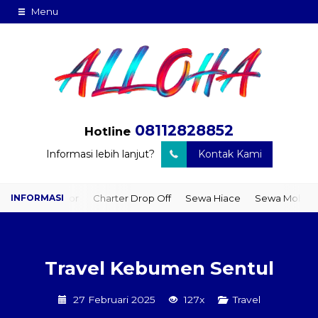
Menu
08112828852
Hotline
Informasi lebih lanjut?
Kontak Kami
to Door
Charter Drop Off
Sewa Hiace
Sewa Mobil Plus Driver
Travel Kebumen Sentul
27 Februari 2025
127x
Travel