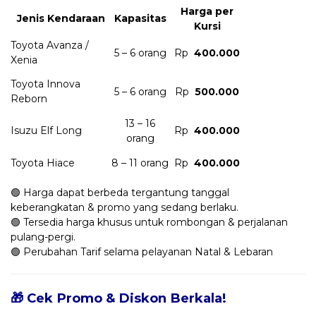
Harga per
Jenis Kendaraan
Kapasitas
Kursi
Toyota Avanza /
5 – 6 orang
Rp
400.000
Xenia
Toyota Innova
5 – 6 orang
Rp
500.000
Reborn
13 – 16
Isuzu Elf Long
Rp
400.000
orang
Toyota Hiace
8 – 11 orang
Rp
400.000
🟢 Harga dapat berbeda tergantung tanggal
keberangkatan & promo yang sedang berlaku.
🟢 Tersedia harga khusus untuk rombongan & perjalanan
pulang-pergi.
🟢 Perubahan Tarif selama pelayanan Natal & Lebaran
🎁 Cek Promo & Diskon Berkala!