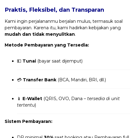
Praktis, Fleksibel, dan Transparan
Kami ingin perjalananmu berjalan mulus, termasuk soal
pembayaran. Karena itu, kami hadirkan kebijakan yang
mudah dan tidak menyulitkan
.
Metode Pembayaran yang Tersedia:
💵
Tunai
(bayar saat dijemput)
💳
Transfer Bank
(BCA, Mandiri, BRI, dll.)
📱
E-Wallet
(QRIS, OVO, Dana –
tersedia di unit
tertentu
)
Sistem Pembayaran:
DP minimal
30%
saat booking atau Pembayaran full