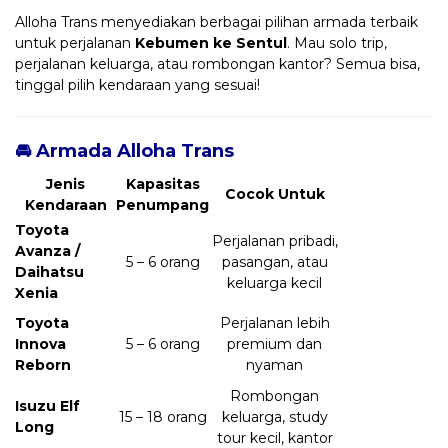
Alloha Trans menyediakan berbagai pilihan armada terbaik
untuk perjalanan
Kebumen ke Sentul
. Mau solo trip,
perjalanan keluarga, atau rombongan kantor? Semua bisa,
tinggal pilih kendaraan yang sesuai!
🚘 Armada Alloha Trans
Jenis
Kapasitas
Cocok Untuk
Kendaraan
Penumpang
Toyota
Perjalanan pribadi,
Avanza /
5 – 6 orang
pasangan, atau
Daihatsu
keluarga kecil
Xenia
Toyota
Perjalanan lebih
Innova
5 – 6 orang
premium dan
Reborn
nyaman
Rombongan
Isuzu Elf
15 – 18 orang
keluarga, study
Long
tour kecil, kantor