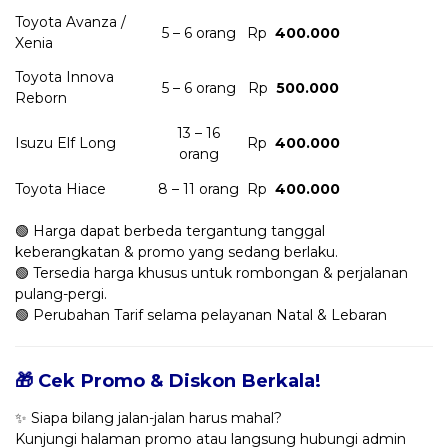
Toyota Avanza /
5 – 6 orang
Rp
400.000
Xenia
Toyota Innova
5 – 6 orang
Rp
500.000
Reborn
13 – 16
Isuzu Elf Long
Rp
400.000
orang
Toyota Hiace
8 – 11 orang
Rp
400.000
🟢 Harga dapat berbeda tergantung tanggal
keberangkatan & promo yang sedang berlaku.
🟢 Tersedia harga khusus untuk rombongan & perjalanan
pulang-pergi.
🟢 Perubahan Tarif selama pelayanan Natal & Lebaran
🎁 Cek Promo & Diskon Berkala!
✨ Siapa bilang jalan-jalan harus mahal?
Kunjungi halaman promo atau langsung hubungi admin