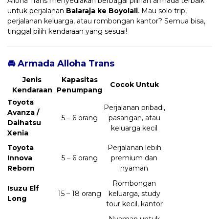
Alloha Trans menyediakan berbagai pilihan armada terbaik
untuk perjalanan
Balaraja ke Boyolali
. Mau solo trip,
perjalanan keluarga, atau rombongan kantor? Semua bisa,
tinggal pilih kendaraan yang sesuai!
🚘 Armada Alloha Trans
Jenis
Kapasitas
Cocok Untuk
Kendaraan
Penumpang
Toyota
Perjalanan pribadi,
Avanza /
5 – 6 orang
pasangan, atau
Daihatsu
keluarga kecil
Xenia
Toyota
Perjalanan lebih
Innova
5 – 6 orang
premium dan
Reborn
nyaman
Rombongan
Isuzu Elf
15 – 18 orang
keluarga, study
Long
tour kecil, kantor
Nyaman untuk