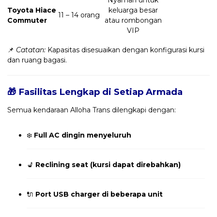
Toyota Hiace
keluarga besar
11 – 14 orang
Commuter
atau rombongan
VIP
📌
Catatan:
Kapasitas disesuaikan dengan konfigurasi kursi
dan ruang bagasi.
🎁 Fasilitas Lengkap di Setiap Armada
Semua kendaraan Alloha Trans dilengkapi dengan:
❄️
Full AC dingin menyeluruh
💺
Reclining seat (kursi dapat direbahkan)
🔌
Port USB charger di beberapa unit