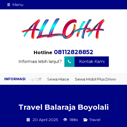
Menu
08112828852
Hotline
Informasi lebih lanjut?
Kontak Kami
er Drop Off
Sewa Hiace
Sewa Mobil Plus Driver
Wisata
Pak
Travel Balaraja Boyolali
20 April 2025
188x
Travel