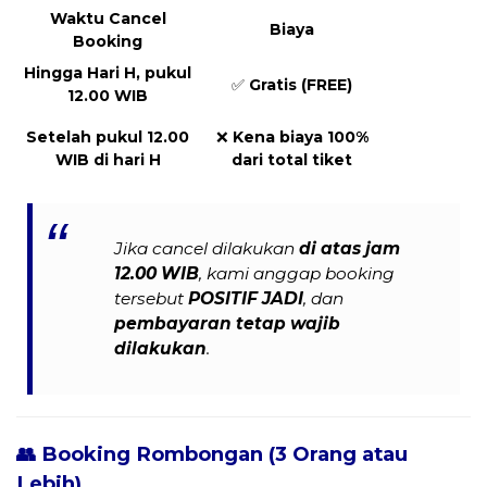
Waktu Cancel
Biaya
Booking
Hingga Hari H, pukul
✅
Gratis (FREE)
12.00 WIB
Setelah pukul 12.00
❌
Kena biaya 100%
WIB di hari H
dari total tiket
Jika cancel dilakukan
di atas jam
12.00 WIB
, kami anggap booking
tersebut
POSITIF JADI
, dan
pembayaran tetap wajib
dilakukan
.
👥 Booking Rombongan (3 Orang atau
Lebih)