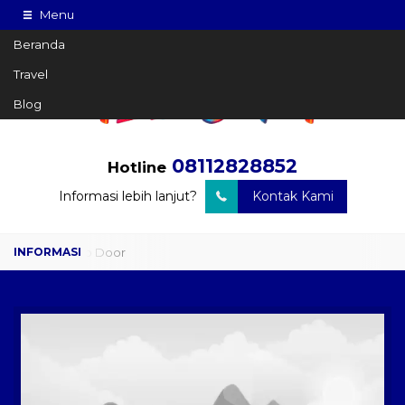
Menu
Beranda
Travel
Blog
08112828852
Hotline
Informasi lebih lanjut?
Kontak Kami
Travel Door to Door
Charter Drop Off
Sewa Hiace
Sewa Mobil Plus Driver
Wisata