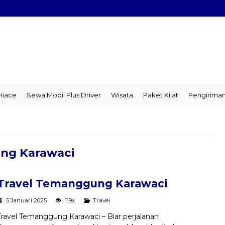
ce
Sewa Mobil Plus Driver
Wisata
Paket Kilat
Pengiriman B
ung Karawaci
Travel Temanggung Karawaci
5 Januari 2025
119x
Travel
Travel Temanggung Karawaci – Biar perjalanan