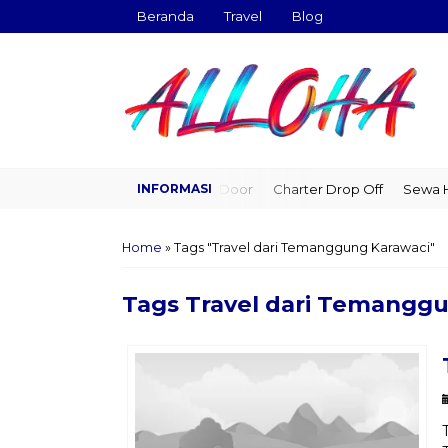
Beranda
Travel
Blog
Travel Door to Door
Charter Drop Off
Sewa Hia
Home
»
Tags "Travel dari Temanggung Karawaci"
Tags
Travel dari Temangg