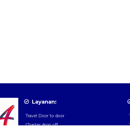
Layanan:
Travel Door to door
Charter drop off