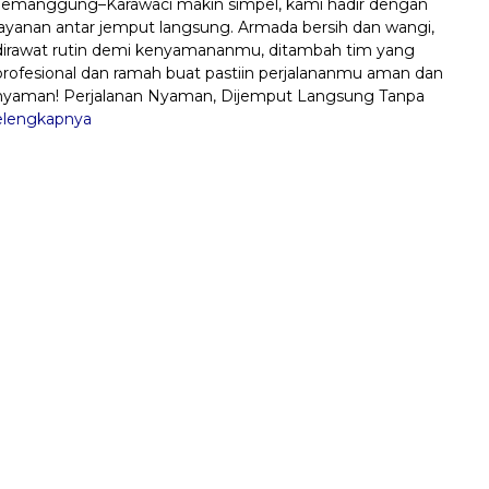
Temanggung–Karawaci makin simpel, kami hadir dengan
layanan antar jemput langsung. Armada bersih dan wangi,
dirawat rutin demi kenyamananmu, ditambah tim yang
profesional dan ramah buat pastiin perjalananmu aman dan
nyaman! Perjalanan Nyaman, Dijemput Langsung Tanpa
elengkapnya