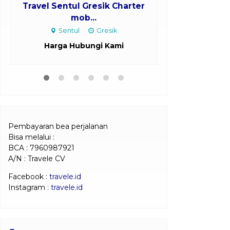
Travel Sentul Gresik Charter
Travel Bon
mob...
Cha
Sentul
Gresik
Bondowo
Harga Hubungi Kami
Harga H
Pembayaran bea perjalanan
Bisa melalui :
BCA : 7960987921
A/N : Travele CV
Facebook :
travele.id
Instagram :
travele.id