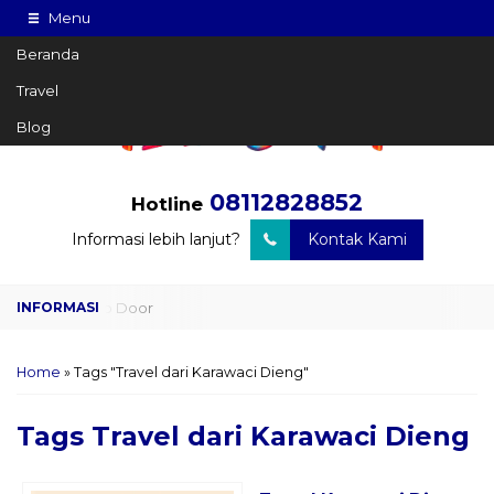
Menu
Beranda
Travel
Blog
08112828852
Hotline
Informasi lebih lanjut?
Kontak Kami
Travel Door to Door
Charter Drop Off
Home
»
Tags "Travel dari Karawaci Dieng"
Sewa Hiace
Tags
Travel dari Karawaci Dieng
Sewa Mobil Plus Driver
Wisata