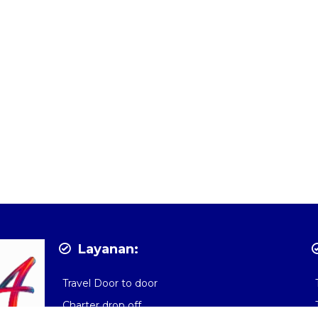
Layanan:
Travel Door to door
Charter drop off