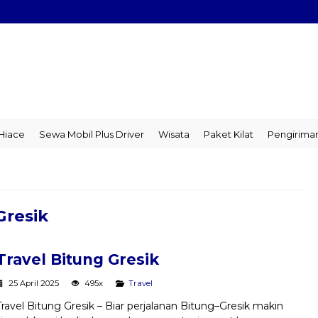
ce
Sewa Mobil Plus Driver
Wisata
Paket Kilat
Pengiriman B
Gresik
Travel Bitung Gresik
25 April 2025
495x
Travel
Travel Bitung Gresik – Biar perjalanan Bitung–Gresik makin