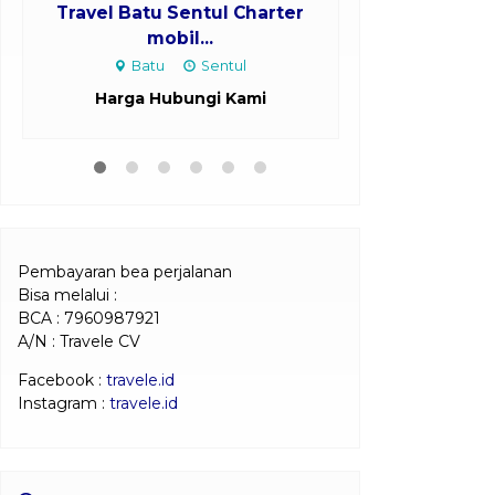
Travel Batu Sentul Charter
Travel Bawen
mobil...
Mo
Batu
Sentul
Bawen
Harga Hubungi Kami
Harga H
Pembayaran bea perjalanan
Bisa melalui :
BCA : 7960987921
A/N : Travele CV
Facebook :
travele.id
Instagram :
travele.id