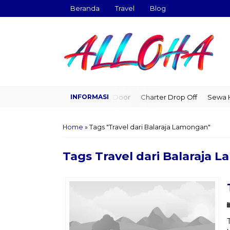
Beranda
Travel
Blog
Travel Door to Door
Charter Drop Off
Sewa Hia
Home
»
Tags "Travel dari Balaraja Lamongan"
Tags
Travel dari Balaraja 