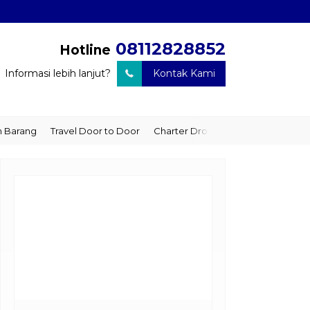
08112828852
Hotline
Informasi lebih lanjut?
Kontak Kami
arang
Travel Door to Door
Charter Drop Off
Sewa Hiace
Se