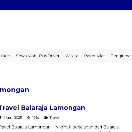
ce
Sewa Mobil Plus Driver
Wisata
Paket Kilat
Pengiriman B
Lamongan
Travel Balaraja Lamongan
1 April 2025
105x
Travel
Travel Balaraja Lamongan – Nikmati perjalanan dari Balaraja