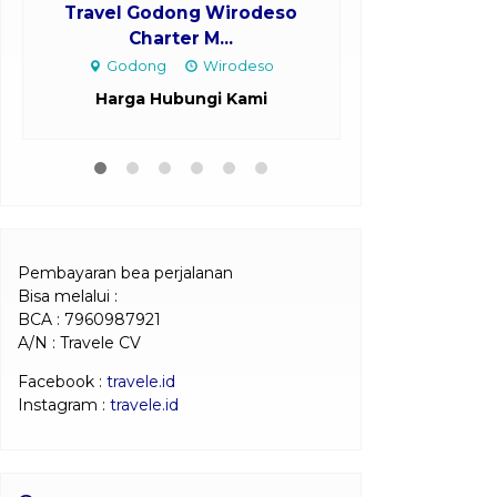
Travel Godong Wirodeso
Travel Sragi 
Charter M...
H
Godong
Wirodeso
Sragi
Ban
Harga Hubungi Kami
Harga H
Pembayaran bea perjalanan
Bisa melalui :
BCA : 7960987921
A/N : Travele CV
Facebook :
travele.id
Instagram :
travele.id