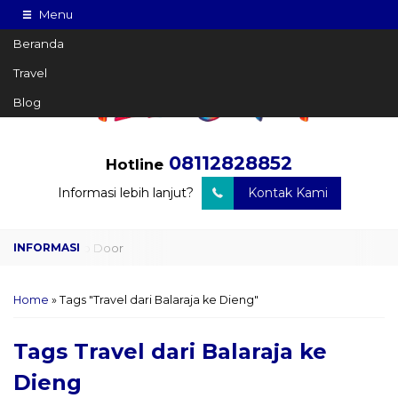
Menu
Beranda
Travel
Blog
08112828852
Hotline
Informasi lebih lanjut?
Kontak Kami
Travel Door to Door
Charter Drop Off
Home
»
Tags "Travel dari Balaraja ke Dieng"
Sewa Hiace
Tags
Travel dari Balaraja ke
Sewa Mobil Plus Driver
Dieng
Wisata