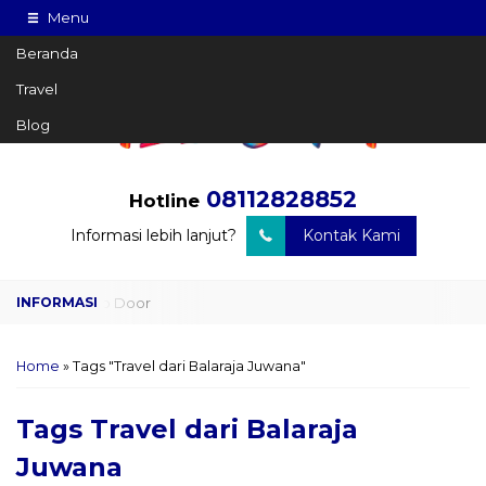
Menu
Beranda
Travel
Blog
08112828852
Hotline
Informasi lebih lanjut?
Kontak Kami
Travel Door to Door
Charter Drop Off
Home
»
Tags "Travel dari Balaraja Juwana"
Sewa Hiace
Tags
Travel dari Balaraja
Sewa Mobil Plus Driver
Juwana
Wisata