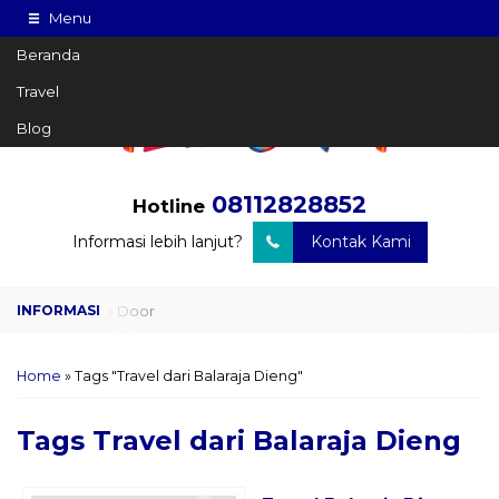
Menu
Beranda
Travel
Blog
08112828852
Hotline
Informasi lebih lanjut?
Kontak Kami
Travel Door to Door
Charter Drop Off
Home
»
Tags "Travel dari Balaraja Dieng"
Sewa Hiace
Tags
Travel dari Balaraja Dieng
Sewa Mobil Plus Driver
Wisata