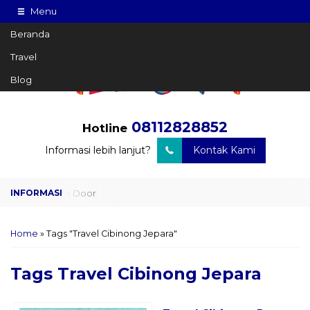
Menu
Beranda
Travel
Blog
08112828852
Hotline
Informasi lebih lanjut?
Kontak Kami
Travel Door to Door
Charter Drop Off
Home
»
Tags "Travel Cibinong Jepara"
Sewa Hiace
Tags
Travel Cibinong Jepara
Sewa Mobil Plus Driver
Wisata