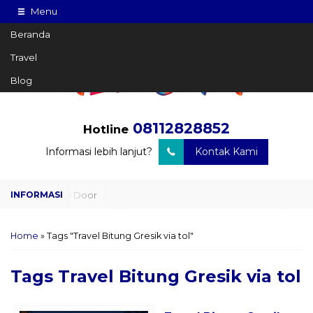
Menu
Beranda
Travel
Blog
08112828852
Hotline
Informasi lebih lanjut?
Kontak Kami
Travel Door to Door
Charter Drop Off
Home
»
Tags "Travel Bitung Gresik via tol"
Sewa Hiace
Tags
Travel Bitung Gresik via tol
Sewa Mobil Plus Driver
Wisata