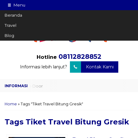
Menu
Beranda
Travel
Blog
08112828852
Hotline
Informasi lebih lanjut?
Kontak Kami
Travel Door to Door
Charter Drop Off
Home
»
Tags "Tiket Travel Bitung Gresik"
Sewa Hiace
Tags
Tiket Travel Bitung Gresik
Sewa Mobil Plus Driver
Wisata