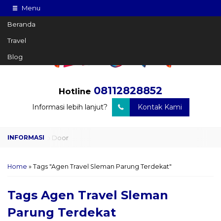
Menu
Beranda
Travel
Blog
08112828852
Hotline
Informasi lebih lanjut?
Kontak Kami
Travel Door to Door
Charter Drop Off
Home
»
Tags "Agen Travel Sleman Parung Terdekat"
Sewa Hiace
Tags
Agen Travel Sleman
Sewa Mobil Plus Driver
Parung Terdekat
Wisata