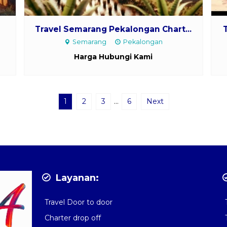
.
Travel Semarang Pekalongan Chart...
Semarang
Pekalongan
Harga Hubungi Kami
1
2
3
…
6
Next
Layanan:
Travel Door to door
Charter drop off