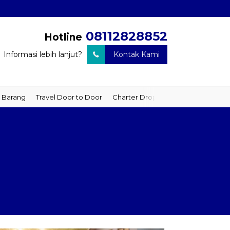
08112828852
Hotline
Informasi lebih lanjut?
Kontak Kami
ng
Travel Door to Door
Charter Drop Off
Sewa Hiace
Sewa M