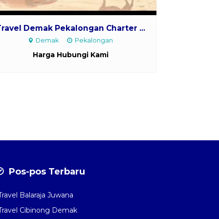
Travel Demak Pekalongan Charter ...
Demak
Pekalongan
Harga Hubungi Kami
Pos-pos Terbaru
Travel Balaraja Juwana
Travel Cibinong Demak