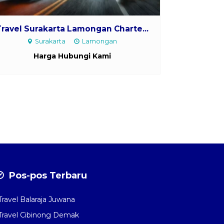
Travel Surakarta Lamongan Charte...
Surakarta
Lamongan
Harga Hubungi Kami
Pos-pos Terbaru
Travel Balaraja Juwana
Travel Cibinong Demak