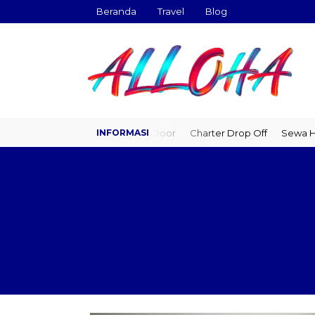
Beranda
Travel
Blog
Travel Door to Door
Charter Drop Off
Sewa Hiace