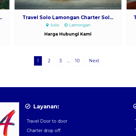
.
Travel Solo Lamongan Charter Sol...
Solo
Lamongan
Harga Hubungi Kami
1
2
3
…
10
Next
Layanan:
Travel Door to door
Charter drop off