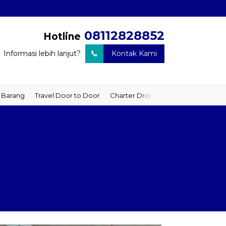
08112828852
Hotline
Informasi lebih lanjut?
Kontak Kami
ng
Travel Door to Door
Charter Drop Off
Sewa Hiace
Sewa M