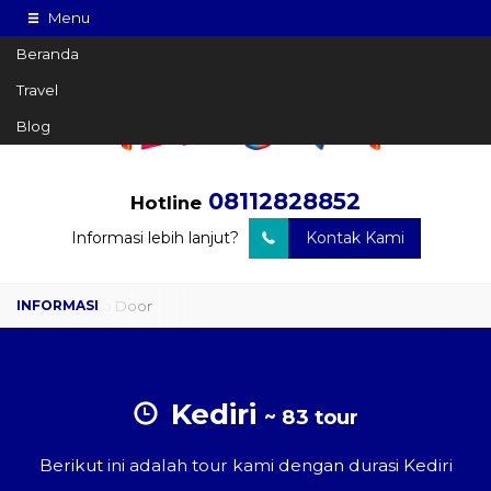
Menu
Beranda
Travel
Blog
08112828852
Hotline
Informasi lebih lanjut?
Kontak Kami
Travel Door to Door
Charter Drop Off
Sewa Hiace
Kediri
~ 83 tour
Sewa Mobil Plus Driver
Berikut ini adalah tour kami dengan durasi Kediri
Wisata