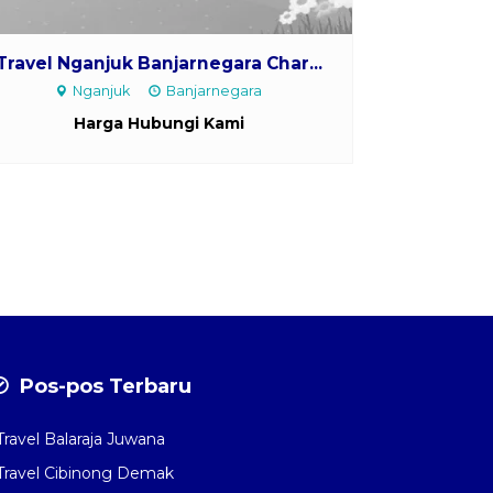
Travel Nganjuk Banjarnegara Char...
Nganjuk
Banjarnegara
Harga Hubungi Kami
Pos-pos Terbaru
Travel Balaraja Juwana
Travel Cibinong Demak