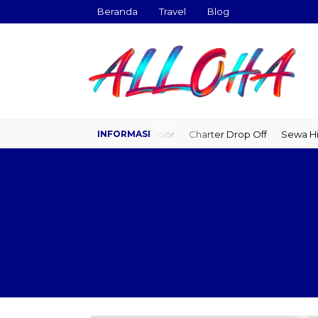
Beranda
Travel
Blog
Travel Door to Door
Charter Drop Off
Sewa Hiac