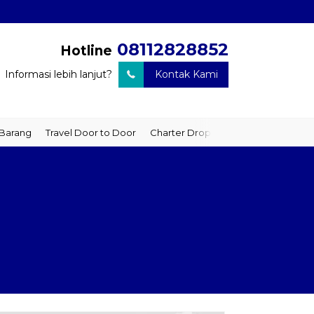
08112828852
Hotline
Informasi lebih lanjut?
Kontak Kami
ang
Travel Door to Door
Charter Drop Off
Sewa Hiace
Sewa