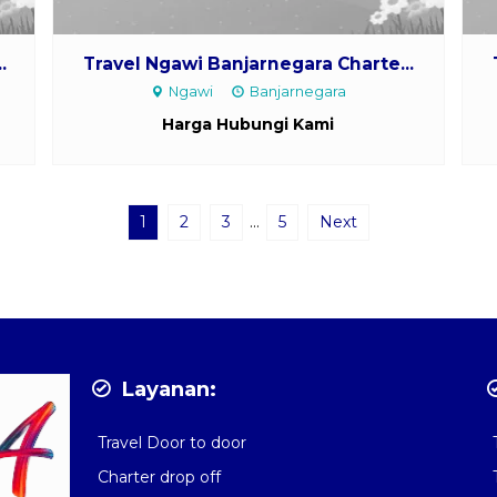
.
Travel Ngawi Banjarnegara Charte...
Ngawi
Banjarnegara
Harga Hubungi Kami
1
2
3
…
5
Next
Layanan:
Travel Door to door
Charter drop off