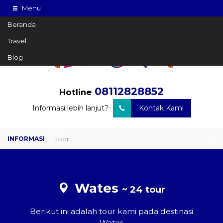
Menu
Beranda
Travel
Blog
08112828852
Hotline
Informasi lebih lanjut?
Kontak Kami
Travel Door to Door
Charter Drop Off
Sewa Hiace
Wates
~ 24 tour
Sewa Mobil Plus Driver
Berikut ini adalah tour kami pada destinasi
Wisata
Wates