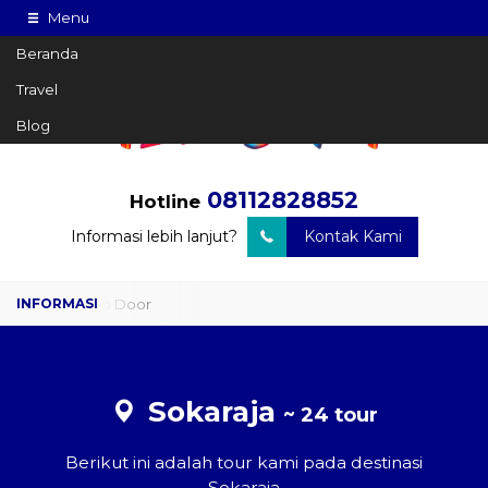
Menu
Beranda
Travel
Blog
08112828852
Hotline
Informasi lebih lanjut?
Kontak Kami
Travel Door to Door
Charter Drop Off
Sewa Hiace
Sokaraja
~ 24 tour
Sewa Mobil Plus Driver
Berikut ini adalah tour kami pada destinasi
Wisata
Sokaraja