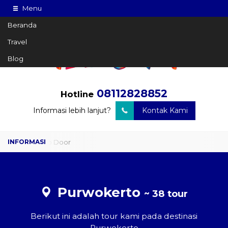
Menu
Beranda
Travel
Blog
08112828852
Hotline
Informasi lebih lanjut?
Kontak Kami
Travel Door to Door
Charter Drop Off
Sewa Hiace
Purwokerto
~ 38 tour
Sewa Mobil Plus Driver
Berikut ini adalah tour kami pada destinasi
Wisata
Purwokerto