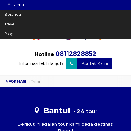
Menu
Beranda
Travel
Blog
08112828852
Hotline
Informasi lebih lanjut?
Kontak Kami
Travel Door to Door
Charter Drop Off
Sewa Hiace
Bantul
~ 24 tour
Sewa Mobil Plus Driver
Berikut ini adalah tour kami pada destinasi
Wisata
Bantul